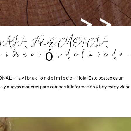
 BAJA FRECUENCIA
 br a c i ó n d e l m i e d o 
a v i br a c i ó n d e l m i e d o – Hola! Este posteo es un
 y nuevas maneras para compartir información y hoy estoy vien