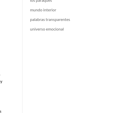
los paraqués
mundo interior
palabras transparentes
universo emocional
,
 y