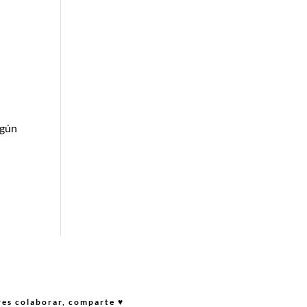
ngún
res colaborar, comparte ♥︎