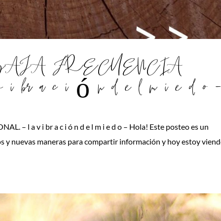
 BAJA FRECUENCIA
 br a c i ó n d e l m i e d o 
a v i br a c i ó n d e l m i e d o – Hola! Este posteo es un
 y nuevas maneras para compartir información y hoy estoy vien