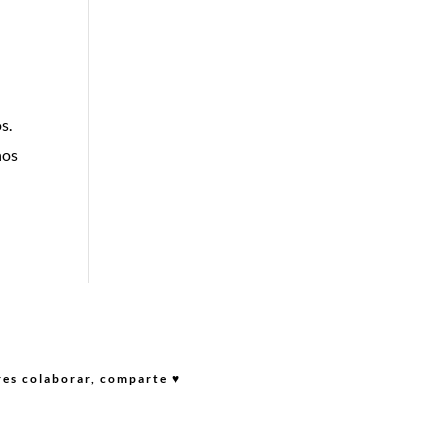
s.
nos
res colaborar, comparte ♥︎