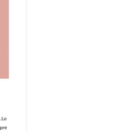
. Lo
mpre