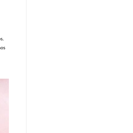
s.
nos