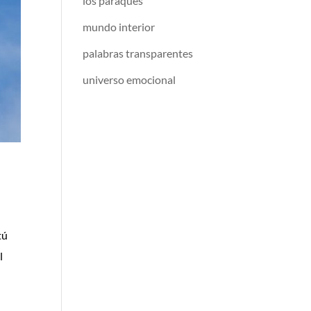
los paraqués
mundo interior
palabras transparentes
universo emocional
tú
l