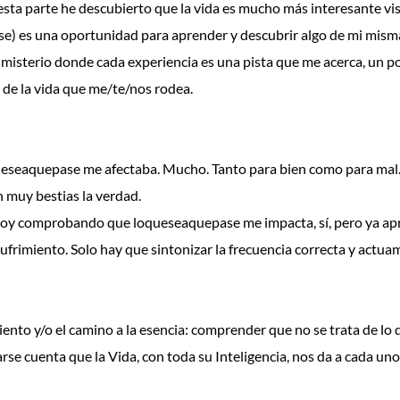
ta parte he descubierto que la vida es mucho más interesante vist
e) es una oportunidad para aprender y descubrir algo de mi mism
e misterio donde cada experiencia es una pista que me acerca, un p
a de la vida que me/te/nos rodea.
eseaquepase me afectaba. Mucho. Tanto para bien como para mal.
n muy bestias la verdad.
oy comprobando que loqueseaquepase me impacta, sí, pero ya apren
sufrimiento. Solo hay que sintonizar la frecuencia correcta y actu
ento y/o el camino a la esencia: comprender que no se trata de lo 
darse cuenta que la Vida, con toda su Inteligencia, nos da a cada u