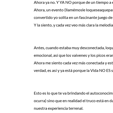
Ahora ya no. Y YA NO porque de un tiempo a es
Ahora, un evento (llamémosle loqueseaquepas
convertido yo solita en un fascinante juego d
Y la siento, y cada vez veo más clara la melodí
⠀⠀⠀⠀⠀⠀⠀⠀⠀
⠀⠀⠀⠀⠀⠀⠀⠀⠀
Antes, cuando estaba muy desconectada, loqu
emocional, así que los vaivenes y los picos era
Ahora me siento cada vez más conectada y est
verdad, es así y ya está porque la Vida NO ES 
⠀⠀⠀⠀⠀⠀⠀⠀⠀
⠀⠀⠀⠀⠀⠀⠀⠀⠀
Esto es lo que te va brindando el autoconocimi
ocurra) sino que en realidad el truco está en 
nuestra experiencia terrenal.