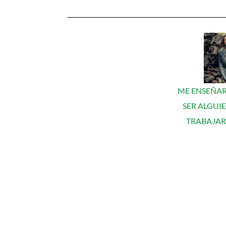
ME ENSEÑA
SER ALGUI
TRABAJA