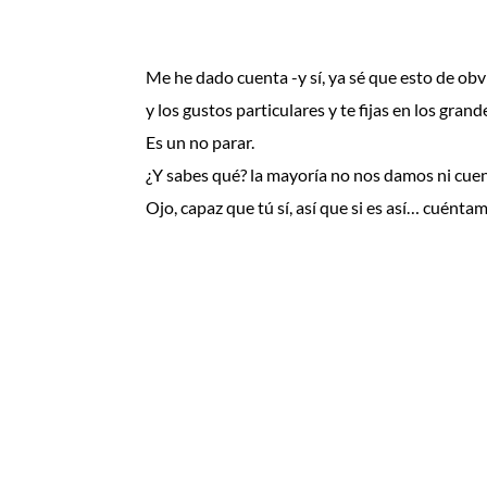
⠀⠀⠀⠀⠀⠀⠀⠀⠀
⠀⠀⠀⠀⠀⠀⠀⠀⠀
Me he dado cuenta -y sí, ya sé que esto de obvi
y los gustos particulares y te fijas en los gr
Es un no parar.
¿Y sabes qué? la mayoría no nos damos ni cuen
Ojo, capaz que tú sí, así que si es así… cuént