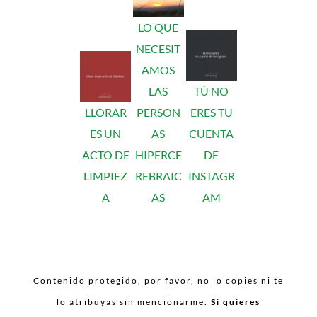
LO QUE
NECESIT
AMOS
LAS
TÚ NO
LLORAR
PERSON
ERES TU
ES UN
AS
CUENTA
ACTO DE
HIPERCE
DE
LIMPIEZ
REBRAIC
INSTAGR
A
AS
AM
Contenido protegido, por favor, no lo copies ni te
lo atribuyas sin mencionarme.
Si quieres