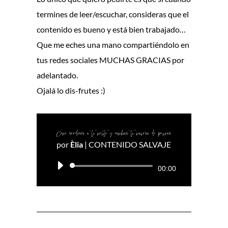
termines de leer/escuchar, consideras que el
contenido es bueno y está bien trabajado…
Que me eches una mano compartiéndolo en
tus redes sociales MUCHAS GRACIAS por
adelantado.
Ojalá lo dis-frutes :)
Como reeducar a tu mente y cambiar tu manera de pensar
por
Èlia
|
CONTENIDO SALVAJE
Reproductor
00:00
de
audio