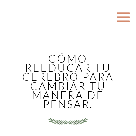
CÓMO
REEDUCAR TU
CEREBRO PARA
CAMBIAR TU
MANERA DE
PENSAR.