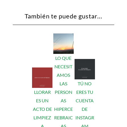
También te puede gustar...
LO QUE
NECESIT
AMOS
LAS
TÚ NO
LLORAR
PERSON
ERES TU
ES UN
AS
CUENTA
ACTO DE
HIPERCE
DE
LIMPIEZ
REBRAIC
INSTAGR
A
AS
AM