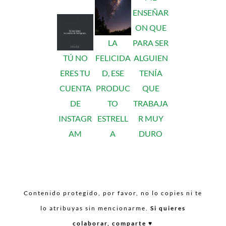
ENSEÑAR
ON QUE
LA
PARA SER
TÚ NO
FELICIDA
ALGUIEN
ERES TU
D, ESE
TENÍA
CUENTA
PRODUC
QUE
DE
TO
TRABAJA
INSTAGR
ESTRELL
R MUY
AM
A
DURO
Contenido protegido, por favor, no lo copies ni te
lo atribuyas sin mencionarme.
Si quieres
colaborar, comparte ♥︎