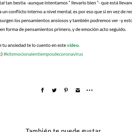
tal tan bestia -aunque intentamos “ llevarlo bien “- que está lleva
un conflicto interno a nivel mental, es por eso que si en vez de re
l surgen los pensamientos ansiosos y también podremos ver -y esto
 en forma de pensamientos primero, y de emoción acto seguido.
 de tu ansiedad te lo cuento en este
vídeo.
:)
#kitemocionalentiemposdecoronavirus
También te puede gustar...